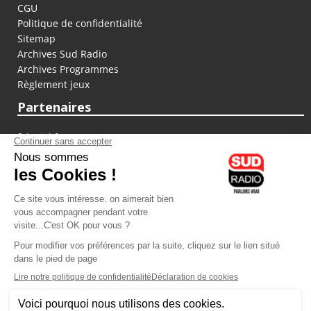
CGU
Politique de confidentialité
Sitemap
Archives Sud Radio
Archives Programmes
Règlement jeux
Partenaires
fiducial.fr
lyoncapitale.fr
olympique-et-lyonnais.com
L'application Iphone / Android
Téléchargez l'application
Les cookies
Gestion des cookies