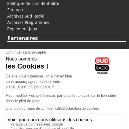
Politique de confidentialité
Sitemap
Archives Sud Radio
Archives Programmes
Règlement jeux
Partenaires
fiducial.fr
lyoncapitale.fr
olympique-et-lyonnais.com
L'application Iphone / Android
Téléchargez l'application
Les cookies
Gestion des cookies