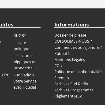
lités
Informations
Dossier de presse
RUGBY
QUI SOMMES-NOUS ?
ue
L'invité
Comment nous rejoindre ?
politique
Publicité
S
Les courses
Mentions Légales
hippiques et
CGU
pronostics
Politique de confidentialité
COPE
Sud Radio à
Sitemap
votre Service
Archives Sud Radio
avec Fiducial
Archives Programmes
Règlement jeux