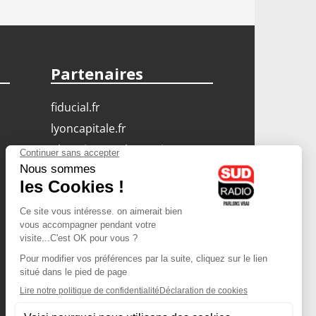
Partenaires
fiducial.fr
lyoncapitale.fr
olympique-et-lyonnais.com
L'application Iphone
/ Android
Téléchargez l'application
Les cookies