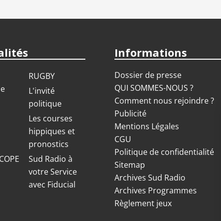
lités
Informations
Dossier de presse
RUGBY
QUI SOMMES-NOUS ?
ue
L'invité
Comment nous rejoindre ?
politique
Publicité
S
Les courses
Mentions Légales
hippiques et
CGU
pronostics
Politique de confidentialité
COPE
Sud Radio à
Sitemap
votre Service
Archives Sud Radio
avec Fiducial
Archives Programmes
Règlement jeux