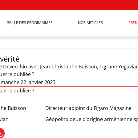
GRILLE DES PROGRAMMES
NOS ARTICLES
PREN
vérité
e Devecchio
avec Jean-Christophe Buisson, Tigrane Yegavia
uerre oubliée ?
imanche 22 janvier 2023
uerre oubliée ?
phe Buisson
Directeur adjoint du Figaro Magazine
vian
Géopolitologue d’origine arménienne sp