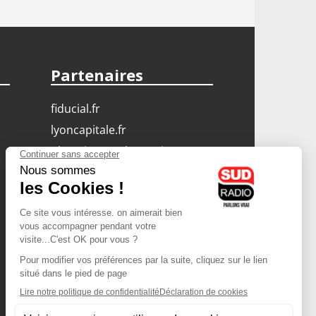
Partenaires
fiducial.fr
lyoncapitale.fr
olympique-et-lyonnais.com
L'application Iphone
/ Android
Téléchargez l'application