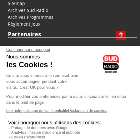
Sitemap
Archives Sud Radio
Archives Programmes
Règlement jeux
Partenaires
fiducial.fr
lyoncapitale.fr
olympique-et-lyonnais.com
L'application Iphone / Android
Téléchargez l'application
Les cookies
Gestion des cookies
Crédit photos : ©Sud Radio / Pierre Olivier