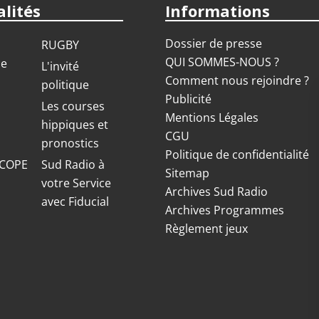
lités
Informations
Dossier de presse
RUGBY
QUI SOMMES-NOUS ?
ue
L'invité
Comment nous rejoindre ?
politique
Publicité
S
Les courses
Mentions Légales
hippiques et
CGU
pronostics
Politique de confidentialité
COPE
Sud Radio à
Sitemap
votre Service
Archives Sud Radio
avec Fiducial
Archives Programmes
Règlement jeux