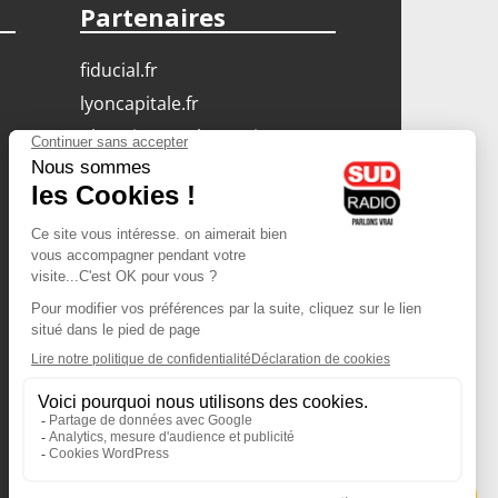
Partenaires
fiducial.fr
lyoncapitale.fr
olympique-et-lyonnais.com
L'application Iphone
/ Android
Téléchargez l'application
Les cookies
Gestion des cookies