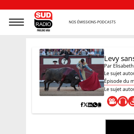
NOS ÉMISSIONS-PODCASTS
Levy sans
Par
Elisabeth
Le sujet auto
Épisode du 
Le sujet auto