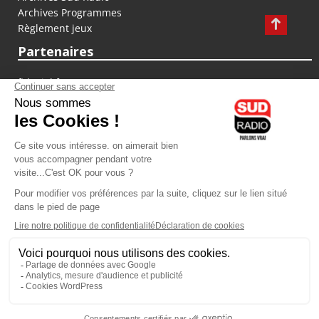
Archives Programmes
Règlement jeux
Partenaires
fiducial.fr
lyoncapitale.fr
olympique-et-lyonnais.com
L'application Iphone / Android
Téléchargez l'application
Les cookies
Gestion des cookies
Crédit photos : ©Sud Radio / Pierre Olivier