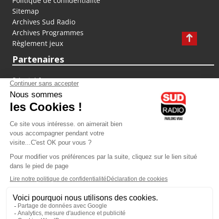
Politique de confidentialité
Sitemap
Archives Sud Radio
Archives Programmes
Règlement jeux
Partenaires
fiducial.fr
lyoncapitale.fr
olympique-et-lyonnais.com
L'application Iphone / Android
Téléchargez l'application
Les cookies
Gestion des cookies