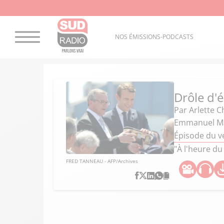
NOS ÉMISSIONS-PODCASTS
Drôle d'
Par
Arlette 
Emmanuel Mac
Épisode du v
"À l'heure du
FRED TANNEAU - AFP/Archives