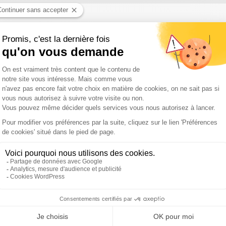
Marine Le Pen : écoutez l'édito d'Eric Revel
mais candidate ? Écoutez l'édito de Françoise Degois