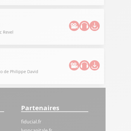
ic Revel
to de Philippe David
Partenaires
fiducial.fr
lyoncapitale.fr