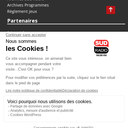
Archives Programmes
Règlement jeux
Partenaires
fiducial.fr
lyoncapitale.fr
olympique-et-lyonnais.com
L'application Iphone / Android
Téléchargez l'application
Les cookies
Gestion des cookies
Crédit photos : ©Sud Radio / Pierre Olivier