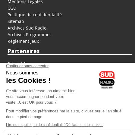
Mentions Légales
CGU
Politique de confidentialité
Sitemap
Archives Sud Radio
Archives Programmes
Règlement jeux
Partenaires
fiducial.fr
lyoncapitale.fr
olympique-et-lyonnais.com
L'application Iphone / Android
Téléchargez l'application
Les cookies
Gestion des cookies