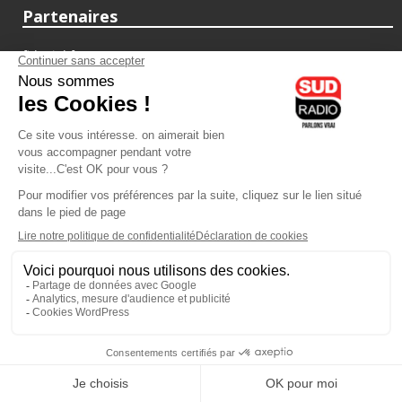
Partenaires
fiducial.fr
lyoncapitale.fr
olympique-et-lyonnais.com
L'application Iphone / Android
Téléchargez l'application
Les cookies
Gestion des cookies
Crédit photos : ©Sud Radio / Pierre Olivier
07H00
-
10H00
10H00 - 13H00
Jacques Cardoze
Noémie Halioua
Le Grand Matin
Les débats de l'été