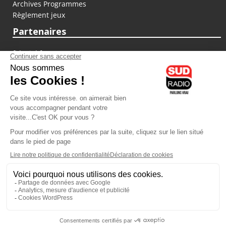
Archives Programmes
Règlement jeux
Partenaires
fiducial.fr
lyoncapitale.fr
olympique-et-lyonnais.com
L'application Iphone / Android
Téléchargez l'application
Les cookies
Gestion des cookies
Crédit photos : ©Sud Radio / Pierre Olivier