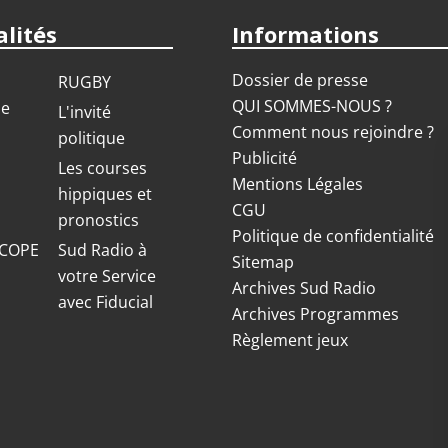
lités
Informations
Dossier de presse
RUGBY
QUI SOMMES-NOUS ?
ue
L'invité
Comment nous rejoindre ?
politique
Publicité
S
Les courses
Mentions Légales
hippiques et
CGU
pronostics
Politique de confidentialité
COPE
Sud Radio à
Sitemap
votre Service
Archives Sud Radio
avec Fiducial
Archives Programmes
Règlement jeux