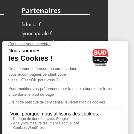
Partenaires
fiducial.fr
lyoncapitale.fr
olympique-et-lyonnais.com
L'application Iphone
/ Android
Téléchargez l'application
Les cookies
Gestion des cookies