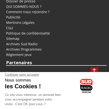
Dossier de presse
QUI SOMMES-NOUS ?
Comment nous rejoindre ?
Publicité
Mentions Légales
CGU
Politique de confidentialité
Sitemap
Archives Sud Radio
Archives Programmes
Règlement jeux
Partenaires
fiducial.fr
lyoncapitale.fr
olympique-et-lyonnais.com
L'application Iphone / Android
Téléchargez l'application