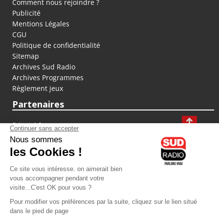
Comment nous rejoindre ?
Publicité
Mentions Légales
CGU
Politique de confidentialité
Sitemap
Archives Sud Radio
Archives Programmes
Règlement jeux
Partenaires
fiducial.fr
lyoncapitale.fr
olympique-et-lyonnais.com
L'application Iphone / Android
Téléchargez l'application