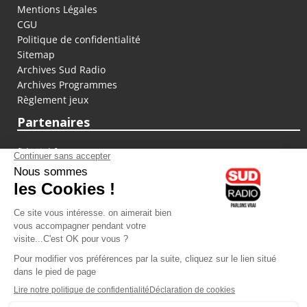
Mentions Légales
CGU
Politique de confidentialité
Sitemap
Archives Sud Radio
Archives Programmes
Règlement jeux
Partenaires
fiducial.fr
lyoncapitale.fr
olympique-et-lyonnais.com
L'application Iphone / Android
Téléchargez l'application
Les cookies