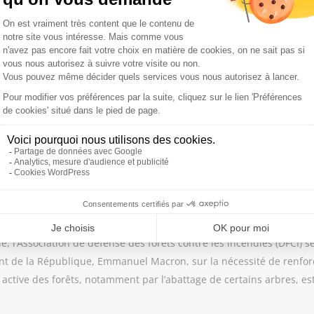
imatique, la sécheresse et les fortes chaleurs, le risque s'étend dé
us est concerné.
die
ement la Gironde, le Var ou encore les Landes, les fumées dégagée
inhalation, mais aussi les gestes à adopter pour vous protéger.
e, l’Association de défense des forêts contre les incendies (DFCI) se
ent de la République, Emmanuel Macron, sur la nécessité de renforc
 active des forêts, notamment par l’abattage de certains arbres, e