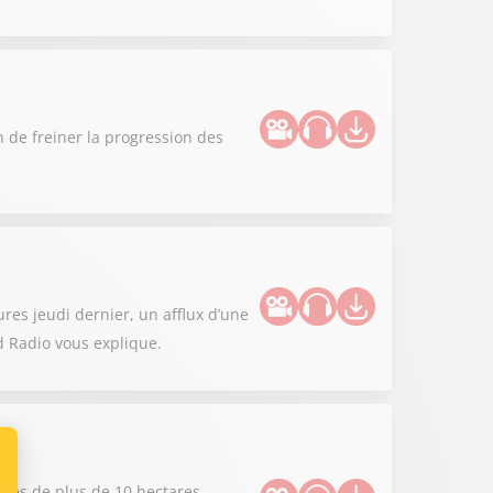
n de freiner la progression des
es jeudi dernier, un afflux d’une
d Radio vous explique.
dies de plus de 10 hectares