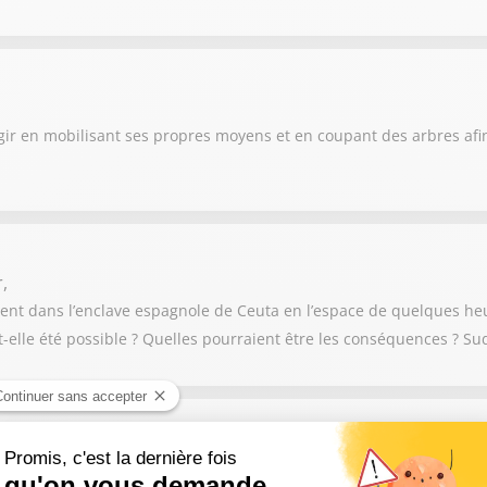
agir en mobilisant ses propres moyens et en coupant des arbres afi
,
ent dans l’enclave espagnole de Ceuta en l’espace de quelques heur
-elle été possible ? Quelles pourraient être les conséquences ? Su
nes régions. Plus de 80 départements ont été touchés à des incen