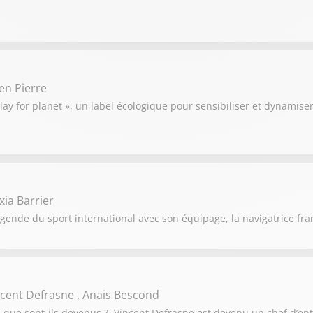
ien Pierre
lay for planet », un label écologique pour sensibiliser et dynamise
xia Barrier
égende du sport international avec son équipage, la navigatrice fra
ncent Defrasne , Anais Bescond
 que sont-ils devenus ? Vincent Defrasne est devenu un chef d’en