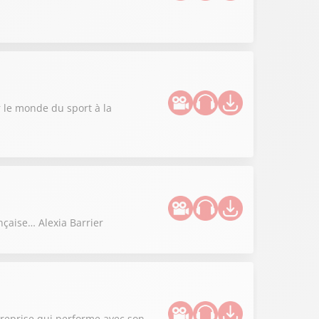
r le monde du sport à la
nçaise… Alexia Barrier
treprise qui performe avec son