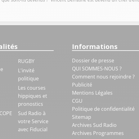
lités
Informations
Dossier de presse
RUGBY
QUI SOMMES-NOUS ?
ue
L'invité
Comment nous rejoindre ?
politique
Publicité
S
Les courses
Mentions Légales
hippiques et
CGU
pronostics
Politique de confidentialité
COPE
Sud Radio à
Sitemap
votre Service
Archives Sud Radio
avec Fiducial
Archives Programmes