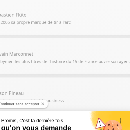
astien Flûte
2005 sa propre marque de tir à l'arc
lvain Marconnet
ymen les plus titrés de l’histoire du 15 de France ouvre son agen
ison Pineau
 l’entrepreneuriat et le business