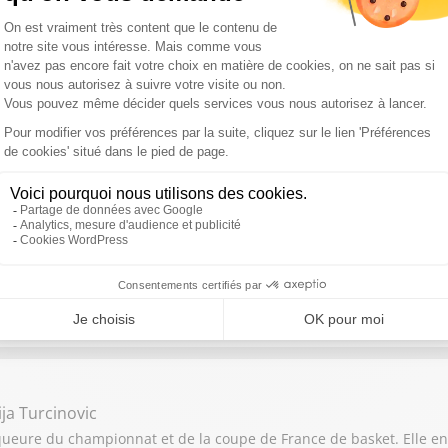
hann Diniz
n d’Europe du 50 km marche, champion du monde de la discipline 
nnick Bestaven
queur de la Transat Jacques Vabre, 2 tours du monde dont un gag
ncent Cali , Samuel Dumoulin
Il lance une entreprise avec une icône du Tour de France Samuel D
ija Turcinovic
queure du championnat et de la coupe de France de basket. Elle e