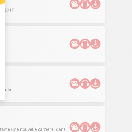
en 2017
né
umoulin
ntame une nouvelle carrière, dans