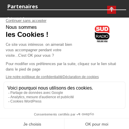
Partenaires
fiducial.fr
lyoncapitale.fr
olympique-et-lyonnais.com
L'application Iphone / Android
Téléchargez l'application
Les cookies
Gestion des cookies
Crédit photos : ©Sud Radio / Pierre Olivier
07H00
-
10H00
10H00 - 11H00
Laurence Péraud
Vincent Ferniot
Le Grand Matin Week-End
Ferniot fait le marché