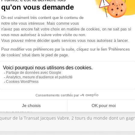
ison Pineau
 l’entrepreneuriat et le business
hann Diniz
n d’Europe du 50 km marche, champion du monde de la discipline 
nnick Bestaven
queur de la Transat Jacques Vabre, 2 tours du monde dont un gag