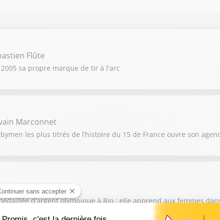
astien Flûte
2005 sa propre marque de tir à l'arc
lvain Marconnet
ymen les plus titrés de l’histoire du 15 de France ouvre son agen
arah Ourahmoune
aillée d'argent olympique à Rio : elle apprend aux femmes dans 