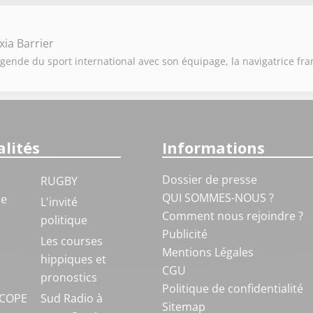
xia Barrier
égende du sport international avec son équipage, la navigatrice fra
lités
Informations
Dossier de presse
RUGBY
QUI SOMMES-NOUS ?
ue
L'invité
Comment nous rejoindre ?
politique
Publicité
S
Les courses
Mentions Légales
hippiques et
CGU
pronostics
Politique de confidentialité
COPE
Sud Radio à
Sitemap