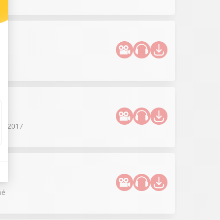
en 2017
né