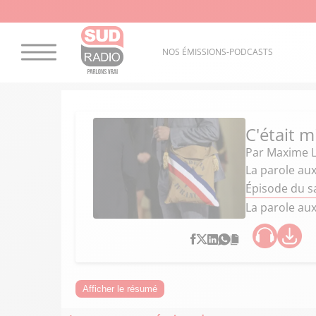
NOS ÉMISSIONS-PODCASTS
C'était 
Par
Maxime L
La parole au
Épisode du s
La parole au
Afficher le résumé