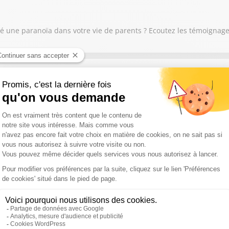
é une paranoïa dans votre vie de parents ? Ecoutez les témoignag
 les mamans qui écoutent : bougeons-nous ! On ne protège plus no
"tolérance zéro" promise tiendra-t-elle dans la rue ce soir ?