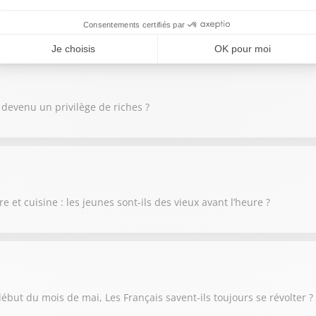
E annulée : le Conseil constitutionnel va-t-il trop loin ?"
l devenu un privilège de riches ?
e et cuisine : les jeunes sont-ils des vieux avant l’heure ?
ébut du mois de mai, Les Français savent-ils toujours se révolter ?