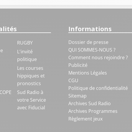
lités
Informations
Dossier de presse
RUGBY
QUI SOMMES-NOUS ?
ue
L'invité
Comment nous rejoindre ?
politique
Publicité
S
Les courses
Mentions Légales
hippiques et
CGU
pronostics
Politique de confidentialité
COPE
Sud Radio à
Sitemap
votre Service
Archives Sud Radio
avec Fiducial
Archives Programmes
Règlement jeux