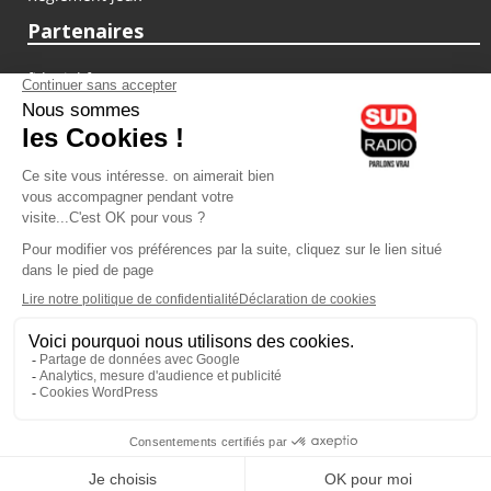
Partenaires
fiducial.fr
lyoncapitale.fr
olympique-et-lyonnais.com
L'application Iphone / Android
Téléchargez l'application
Les cookies
Gestion des cookies
Crédit photos : ©Sud Radio / Pierre Olivier
03H00
-
06H00
05H00 - 07H00
Noémie Halioua
Jon Rakotozafy
Les débats de l'été
Le Petit Matin