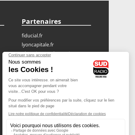
Partenaires
fiducial.fr
lyoncapitale.fr
olympique-et-lyonnais.com
L'application Iphone
/ Android
Téléchargez l'application
Les cookies