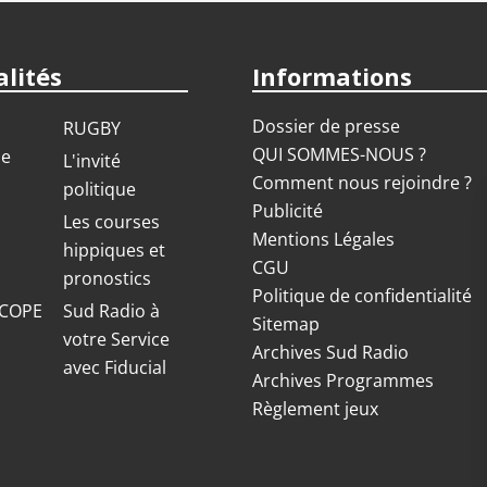
lités
Informations
Dossier de presse
RUGBY
QUI SOMMES-NOUS ?
ue
L'invité
Comment nous rejoindre ?
politique
Publicité
S
Les courses
Mentions Légales
hippiques et
CGU
pronostics
Politique de confidentialité
COPE
Sud Radio à
Sitemap
votre Service
Archives Sud Radio
avec Fiducial
Archives Programmes
Règlement jeux