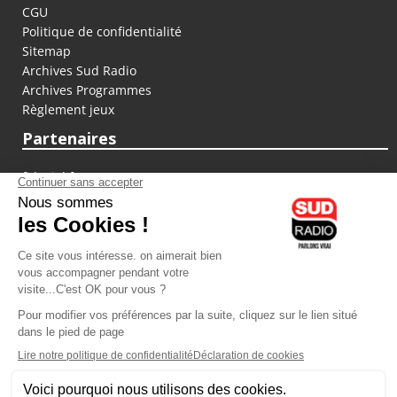
CGU
Politique de confidentialité
Sitemap
Archives Sud Radio
Archives Programmes
Règlement jeux
Partenaires
fiducial.fr
lyoncapitale.fr
olympique-et-lyonnais.com
L'application Iphone / Android
Téléchargez l'application
Les cookies
Gestion des cookies