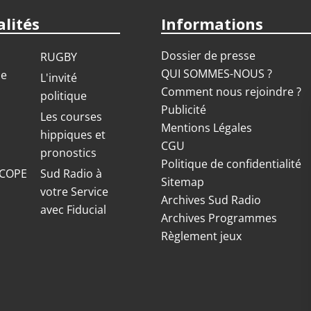
lités
Informations
Dossier de presse
RUGBY
QUI SOMMES-NOUS ?
ue
L'invité
Comment nous rejoindre ?
politique
Publicité
S
Les courses
Mentions Légales
hippiques et
CGU
pronostics
Politique de confidentialité
COPE
Sud Radio à
Sitemap
votre Service
Archives Sud Radio
avec Fiducial
Archives Programmes
Règlement jeux