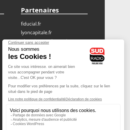
Partenaires
fiducial.fr
lyoncapitale.fr
olympique-et-lyonnais.com
L'application Iphone
/ Android
Téléchargez l'application
Les cookies
Gestion des cookies