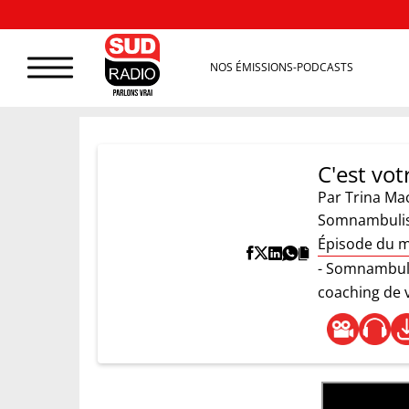
NOS ÉMISSIONS-PODCASTS
C'est vot
Par
Trina Ma
Somnambulism
Épisode du m
- Somnambulis
coaching de v