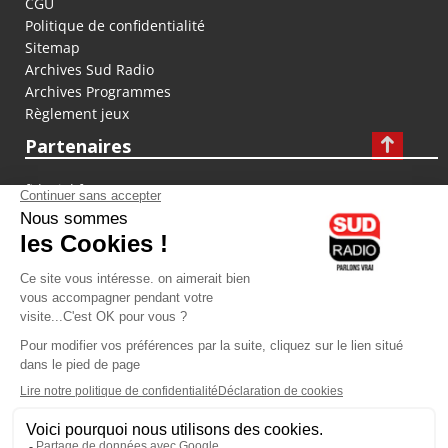
CGU
Politique de confidentialité
Sitemap
Archives Sud Radio
Archives Programmes
Règlement jeux
Partenaires
fiducial.fr
lyoncapitale.fr
olympique-et-lyonnais.com
L'application Iphone / Android
Téléchargez l'application
Les cookies
Gestion des cookies