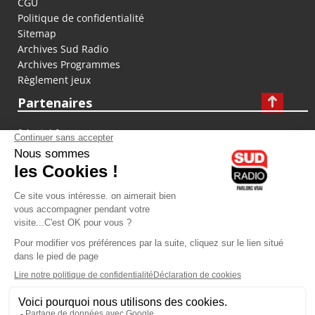
CGU
Politique de confidentialité
Sitemap
Archives Sud Radio
Archives Programmes
Règlement jeux
Partenaires
fiducial.fr
lyoncapitale.fr
olympique-et-lyonnais.com
L'application Iphone / Android
Téléchargez l'application
Les cookies
Gestion des cookies