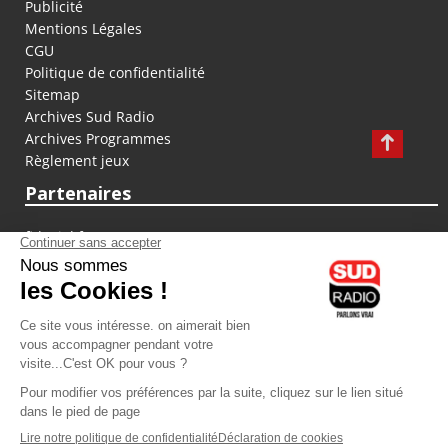
Publicité
Mentions Légales
CGU
Politique de confidentialité
Sitemap
Archives Sud Radio
Archives Programmes
Règlement jeux
Partenaires
fiducial.fr
lyoncapitale.fr
olympique-et-lyonnais.com
L'application Iphone / Android
Téléchargez l'application
Les cookies