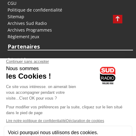
CGU
Politique de confidentialité
Sitemap
Archives Sud Radio
Archives Programmes
Règlement jeux
Partenaires
fiducial.fr
lyoncapitale.fr
olympique-et-lyonnais.com
L'application Iphone / Android
Téléchargez l'application
Les cookies
Gestion des cookies