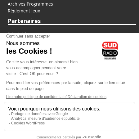
Archives Programmes
Règlement jeux
Partenaires
fiducial.fr
lyoncapitale.fr
olympique-et-lyonnais.com
L'application Iphone / Android
Téléchargez l'application
Les cookies
Gestion des cookies
Crédit photos : ©Sud Radio / Pierre Olivier