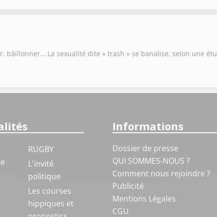
er, bâillonner… La sexualité dite « trash » se banalise, selon une ét
lités
Informations
Dossier de presse
RUGBY
QUI SOMMES-NOUS ?
ue
L'invité
Comment nous rejoindre ?
politique
Publicité
S
Les courses
Mentions Légales
hippiques et
CGU
pronostics