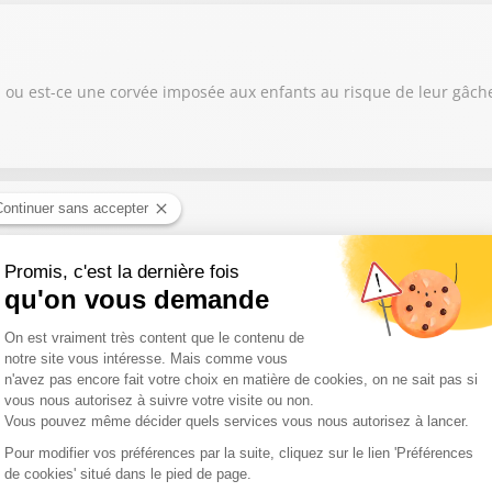
ou est-ce une corvée imposée aux enfants au risque de leur gâcher l’
e." Expression récemment employée par le ministre de l’Intérieur, a
r, des animaux qui s'entassent... Quelles sont les causes de ce p