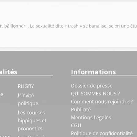
er, bâillonner… La sexualité dite « trash » se banalise, selon une ét
lités
Informations
Dossier de presse
RUGBY
QUI SOMMES-NOUS ?
ue
L'invité
Comment nous rejoindre ?
politique
Publicité
S
Les courses
Mentions Légales
hippiques et
CGU
pronostics
Politique de confidentialité