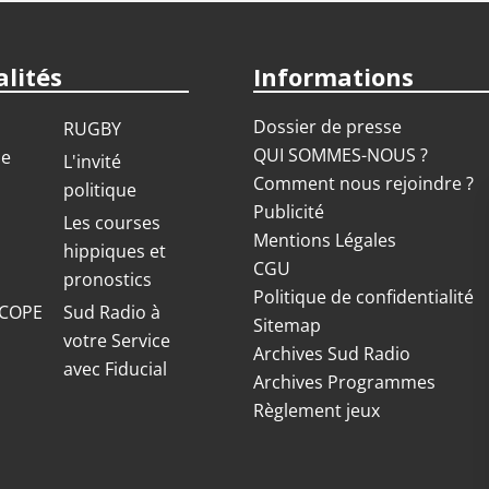
lités
Informations
Dossier de presse
RUGBY
QUI SOMMES-NOUS ?
ue
L'invité
Comment nous rejoindre ?
politique
Publicité
S
Les courses
Mentions Légales
hippiques et
CGU
pronostics
Politique de confidentialité
COPE
Sud Radio à
Sitemap
votre Service
Archives Sud Radio
avec Fiducial
Archives Programmes
Règlement jeux