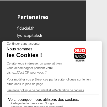
Partenaires
fiducial.fr
lyoncapitale.fr
olympique-et-lyonnais.com
L'application Iphone
/ Android
Téléchargez l'application
Les cookies