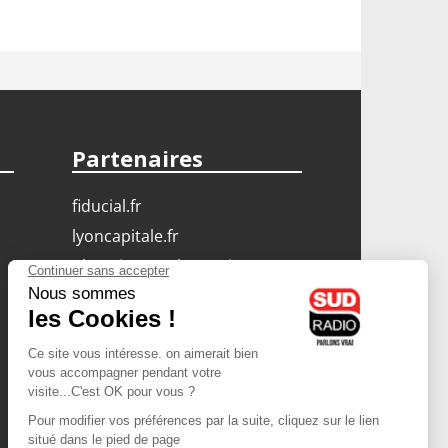
Partenaires
fiducial.fr
lyoncapitale.fr
olympique-et-lyonnais.com
L'application Iphone
/ Android
Téléchargez l'application