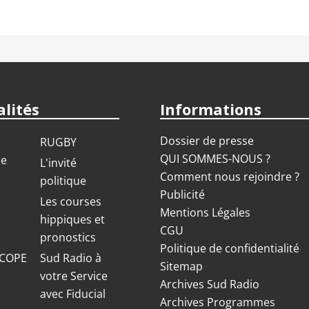
lités
Informations
Dossier de presse
RUGBY
QUI SOMMES-NOUS ?
ue
L'invité
Comment nous rejoindre ?
politique
Publicité
S
Les courses
Mentions Légales
hippiques et
CGU
pronostics
Politique de confidentialité
COPE
Sud Radio à
Sitemap
votre Service
Archives Sud Radio
avec Fiducial
Archives Programmes