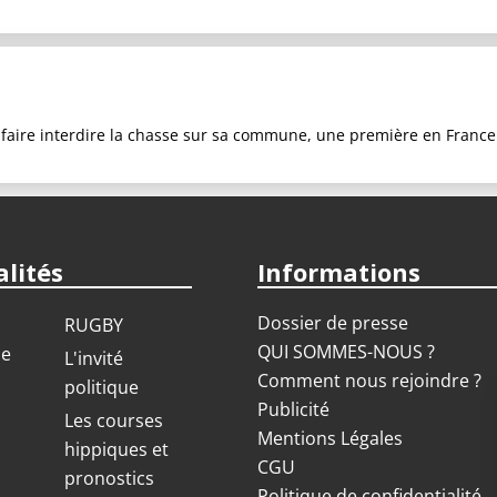
faire interdire la chasse sur sa commune, une première en France
lités
Informations
Dossier de presse
RUGBY
QUI SOMMES-NOUS ?
ue
L'invité
Comment nous rejoindre ?
politique
Publicité
S
Les courses
Mentions Légales
hippiques et
CGU
pronostics
Politique de confidentialité