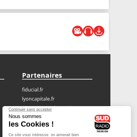
Partenaires
fiducial.fr
lyoncapitale.fr
olympique-et-lyonnais.com
L'application Iphone
/ Android