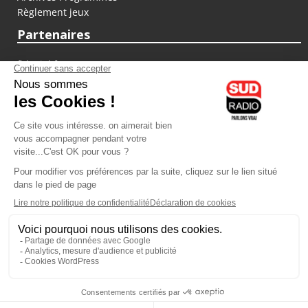
Règlement jeux
Partenaires
fiducial.fr
lyoncapitale.fr
olympique-et-lyonnais.com
L'application Iphone / Android
Téléchargez l'application
Les cookies
Gestion des cookies
Crédit photos : ©Sud Radio / Pierre Olivier
21H00
-
22H00
22H00 - 23H00