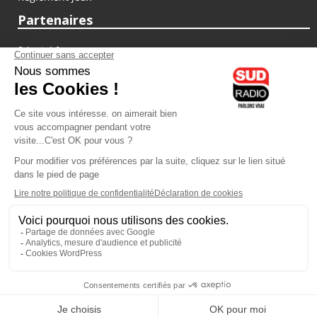
Partenaires
fiducial.fr
lyoncapitale.fr
olympique-et-lyonnais.com
L'application Iphone / Android
Téléchargez l'application
Les cookies
Gestion des cookies
Crédit photos : ©Sud Radio / Pierre Olivier
10H00
-
13H00
13H00 - 14H00
Noémie Halioua
Jacques Pessis
Les débats de l'été
Les clefs d'une vie