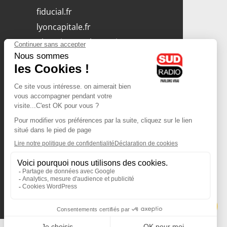
fiducial.fr
lyoncapitale.fr
olympique-et-lyonnais.com
L'application Iphone
/ Android
Téléchargez l'application
Les cookies
Gestion des cookies