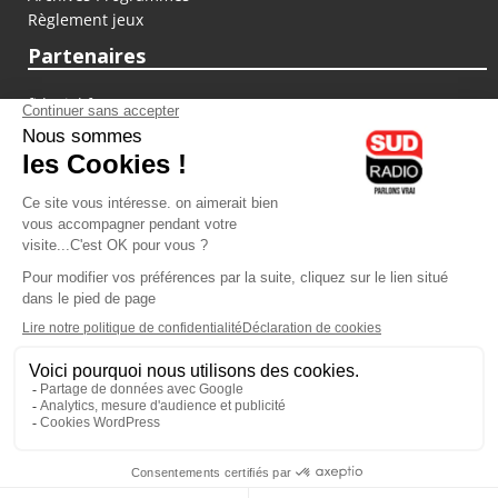
Règlement jeux
Partenaires
fiducial.fr
lyoncapitale.fr
olympique-et-lyonnais.com
L'application Iphone / Android
Téléchargez l'application
Les cookies
Gestion des cookies
Crédit photos : ©Sud Radio / Pierre Olivier
07H00
-
10H00
10H00 - 13H00