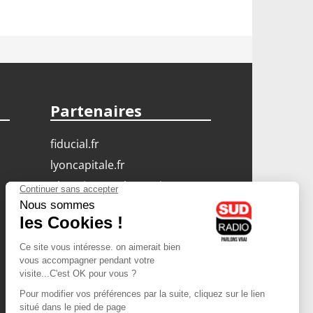
Partenaires
fiducial.fr
lyoncapitale.fr
olympique-et-lyonnais.com
L'application Iphone
/ Android
Téléchargez l'application