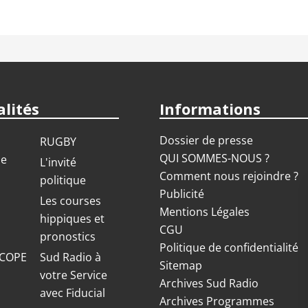
lités
Informations
Dossier de presse
RUGBY
QUI SOMMES-NOUS ?
ue
L'invité
Comment nous rejoindre ?
politique
Publicité
S
Les courses
Mentions Légales
hippiques et
CGU
pronostics
Politique de confidentialité
COPE
Sud Radio à
Sitemap
votre Service
Archives Sud Radio
avec Fiducial
Archives Programmes