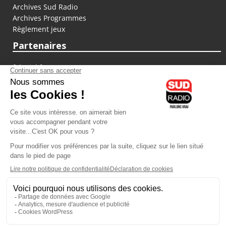
Archives Sud Radio
Archives Programmes
Règlement jeux
Partenaires
fiducial.fr
lyoncapitale.fr
olympique-et-lyonnais.com
L'application Iphone / Android
Téléchargez l'application
Les cookies
Gestion des cookies
Crédit photos : ©Sud Radio / Pierre Olivier