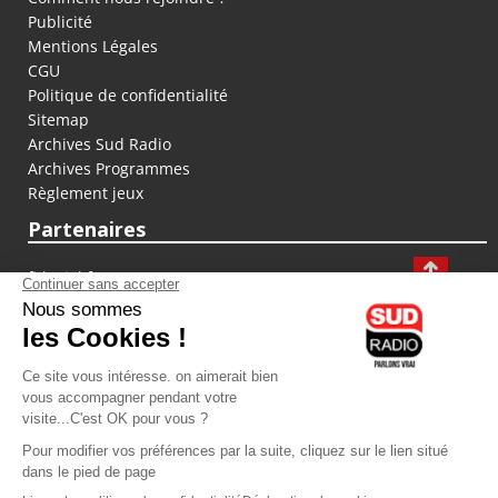
Publicité
Mentions Légales
CGU
Politique de confidentialité
Sitemap
Archives Sud Radio
Archives Programmes
Règlement jeux
Partenaires
fiducial.fr
lyoncapitale.fr
olympique-et-lyonnais.com
L'application Iphone / Android
Téléchargez l'application
Les cookies