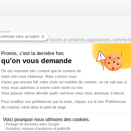
orges
nctionnalité qui bloque l'accès à certaines applications, comme l
nard
ines entre particuliers, à dépasser les 400 réservations lors de la
houti
sition limitée... Avec le retour du soleil, protéger sa peau est in