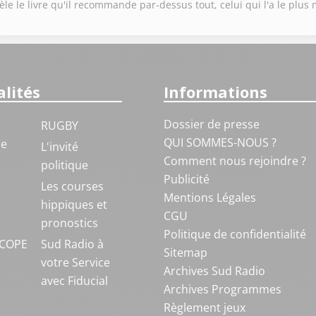
èle le livre qu'il recommande par-dessus tout, celui qui l'a le plu
lités
Informations
Dossier de presse
RUGBY
QUI SOMMES-NOUS ?
ue
L'invité
Comment nous rejoindre ?
politique
Publicité
S
Les courses
Mentions Légales
hippiques et
CGU
pronostics
Politique de confidentialité
COPE
Sud Radio à
Sitemap
votre Service
Archives Sud Radio
avec Fiducial
Archives Programmes
Règlement jeux