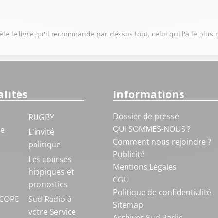
èle le livre qu'il recommande par-dessus tout, celui qui l'a le plu
lités
Informations
Dossier de presse
RUGBY
QUI SOMMES-NOUS ?
ue
L'invité
Comment nous rejoindre ?
politique
Publicité
S
Les courses
Mentions Légales
hippiques et
CGU
pronostics
Politique de confidentialité
COPE
Sud Radio à
Sitemap
votre Service
Archives Sud Radio