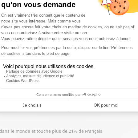
sition limitée... Avec le retour du soleil, protéger sa peau est in
cendies, de plus en plus de campings s'équipent d'outils numérique
rneille aide les enfants à entretenir leurs acquis scolaires
dans le monde et touche plus de 21% de Français