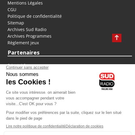
Mentions Légales
CGU
Politique de confidentialité
Sitemap
Archives Sud Radio
Archives Programmes
Règlement jeux
Partenaires
fiducial.fr
lyoncapitale.fr
olympique-et-lyonnais.com
L'application Iphone / Android
Téléchargez l'application
Les cookies