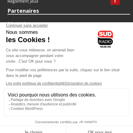
Règlement jeux
Partenaires
fiducial.fr
lyoncapitale.fr
olympique-et-lyonnais.com
L'application Iphone / Android
Téléchargez l'application
Les cookies
Gestion des cookies
Crédit photos : ©Sud Radio / Pierre Olivier
21H00
-
22H00
22H00 - 00H00
Alexandre Delovane
Brigitte Lahaie