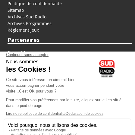
Politique de confidentialité
Sitemap
Archives Sud Radio
Archives Programmes
Règlement jeux
Partenaires
fiducial.fr
lyoncapitale.fr
olympique-et-lyonnais.com
L'application Iphone / Android
Téléchargez l'application
Les cookies
Gestion des cookies