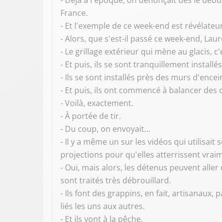
- Déjà à l'époque, on dénonçait dès le déb
France.
- Et l'exemple de ce week-end est révélateur
- Alors, que s'est-il passé ce week-end, Lau
- Le grillage extérieur qui mène au glacis, c
- Et puis, ils se sont tranquillement install
- Ils se sont installés près des murs d'encei
- Et puis, ils ont commencé à balancer des 
- Voilà, exactement.
- À portée de tir.
- Du coup, on envoyait...
- Il y a même un sur les vidéos qui utilisa
projections pour qu'elles atterrissent vraim
- Oui, mais alors, les détenus peuvent aller
sont traités très débrouillard.
- Ils font des grappins, en fait, artisanau
liés les uns aux autres.
- Et ils vont à la pêche.