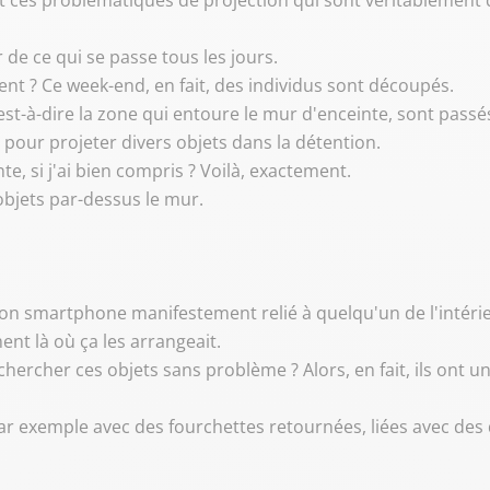
ut ces problématiques de projection qui sont véritablement 
 de ce qui se passe tous les jours.
rent ? Ce week-end, en fait, des individus sont découpés.
'est-à-dire la zone qui entoure le mur d'enceinte, sont passés
és pour projeter divers objets dans la détention.
nte, si j'ai bien compris ? Voilà, exactement.
objets par-dessus le mur.
it son smartphone manifestement relié à quelqu'un de l'intéri
ent là où ça les arrangeait.
 chercher ces objets sans problème ? Alors, en fait, ils ont u
x, par exemple avec des fourchettes retournées, liées avec de