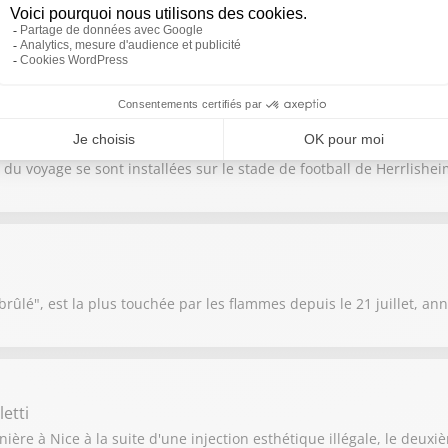
 plus en plus insoutenable à Marseille. La consommation du crack y
éritable plan sanitaire.
r
u voyage se sont installées sur le stade de football de Herrlishe
ûlé", est la plus touchée par les flammes depuis le 21 juillet, an
etti
ère à Nice à la suite d'une injection esthétique illégale, le deux