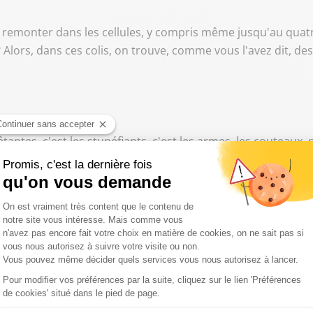
à les remonter dans les cellules, y compris même jusqu'au qua
 ? Alors, dans ces colis, on trouve, comme vous l'avez dit, des
grave.
êtantes, c'est les stupéfiants, c'est les armes, les couteaux
divers outils qui peuvent servir à démonter des...