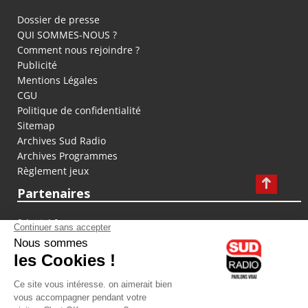
Dossier de presse
QUI SOMMES-NOUS ?
Comment nous rejoindre ?
Publicité
Mentions Légales
CGU
Politique de confidentialité
Sitemap
Archives Sud Radio
Archives Programmes
Règlement jeux
Partenaires
fiducial.fr
lyoncapitale.fr
olympique-et-lyonnais.com
L'application Iphone / Android